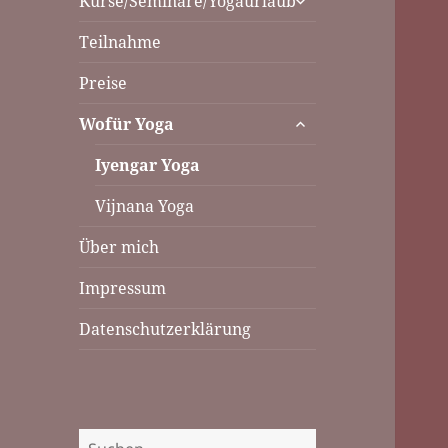
Kurse/Seminare/Yogaurlaub
öffnen
Teilnahme
Preise
untermenü
Wofür Yoga
öffnen
Iyengar Yoga
Vijnana Yoga
Über mich
Impressum
Datenschutzerklärung
Suchen